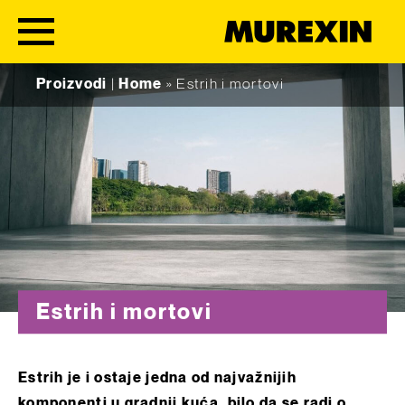
Skip to content
Proizvodi
|
Home
»
Estrih i mortovi
Estrih i mortovi
Estrih je i ostaje jedna od najvažnijih
komponenti u gradnji kuća, bilo da se radi o