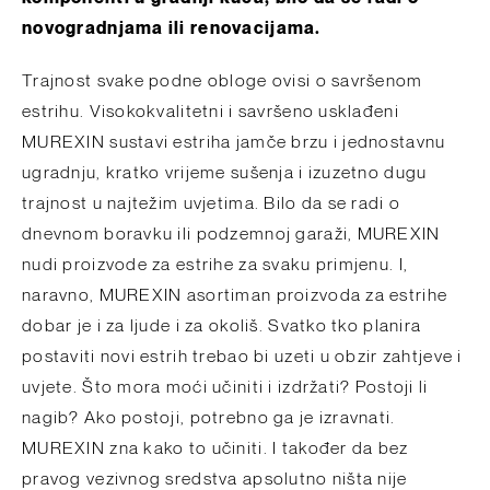
novogradnjama ili renovacijama.
Trajnost svake podne obloge ovisi o savršenom
estrihu.
Visokokvalitetni i savršeno usklađeni
MUREXIN sustavi estriha jamče brzu i jednostavnu
ugradnju, kratko vrijeme sušenja i izuzetno dugu
trajnost u najtežim uvjetima.
Bilo da se radi o
dnevnom boravku ili podzemnoj garaži, MUREXIN
nudi proizvode za estrihe za svaku primjenu.
I,
naravno, MUREXIN asortiman proizvoda za estrihe
dobar je i za ljude i za okoliš.
Svatko tko planira
postaviti novi estrih trebao bi uzeti u obzir zahtjeve i
uvjete.
Što mora moći učiniti i izdržati?
Postoji li
nagib?
Ako postoji, potrebno ga je izravnati.
MUREXIN zna kako to učiniti.
I također da bez
pravog vezivnog sredstva apsolutno ništa nije