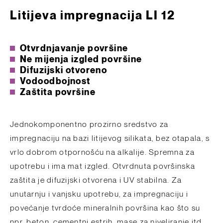
Litijeva impregnacija LI 12
Otvrdnjavanje površine
Ne mijenja izgled površine
Difuzijski otvoreno
Vodoodbojnost
Zaštita površine
Jednokomponentno prozirno sredstvo za
impregnaciju na bazi litijevog silikata, bez otapala, s
vrlo dobrom otpornošću na alkalije. Spremna za
upotrebu i ima mat izgled. Otvrdnuta površinska
zaštita je difuzijski otvorena i UV stabilna. Za
unutarnju i vanjsku upotrebu, za impregnaciju i
povećanje tvrdoće mineralnih površina kao što su
npr. beton, cementni estrih, mase za niveliranje itd.