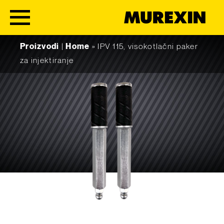
Skip to content
Proizvodi
|
Home
»
IPV 115, visokotlačni paker
za injektiranje