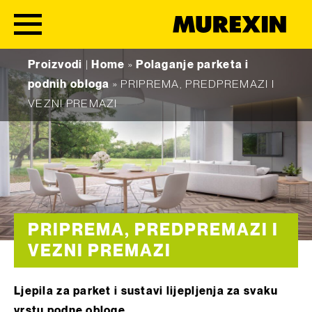
Skip to content
Proizvodi
|
Home
»
Polaganje parketa i
podnih obloga
»
PRIPREMA, PREDPREMAZI I
VEZNI PREMAZI
PRIPREMA, PREDPREMAZI I
VEZNI PREMAZI
Ljepila za parket i sustavi lijepljenja za svaku
vrstu podne obloge.