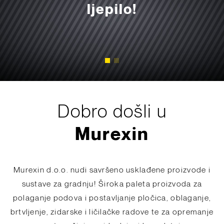
ljepilo!
ljepilo!
NOVO!
NOVO!
Saznaj više
Saznaj više
Dobro došli u
Murexin
Murexin d.o.o. nudi savršeno usklađene proizvode i
sustave za gradnju! Široka paleta proizvoda za
polaganje podova i postavljanje pločica, oblaganje,
brtvljenje, zidarske i ličilačke radove te za opremanje