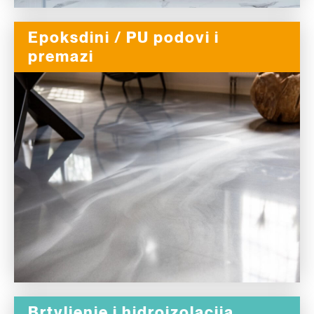
Epoksdini / PU podovi i
premazi
Brtvljenje i hidroizolacija