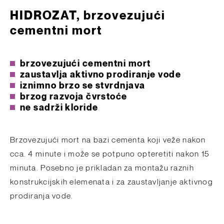
HIDROZAT, brzovezujući
cementni mort
brzovezujući cementni mort
zaustavlja aktivno prodiranje vode
iznimno brzo se stvrdnjava
brzog razvoja čvrstoće
ne sadrži kloride
Brzovezujući mort na bazi cementa koji veže nakon
cca. 4 minute i može se potpuno opteretiti nakon 15
minuta. Posebno je prikladan za montažu raznih
konstrukcijskih elemenata i za zaustavljanje aktivnog
prodiranja vode.