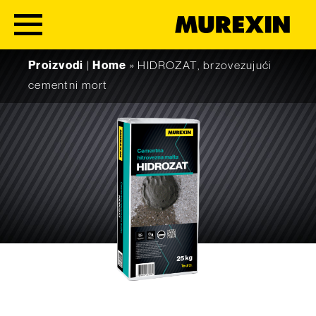
Skip to content
Proizvodi
|
Home
»
HIDROZAT, brzovezujući
cementni mort