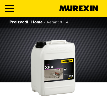
Skip to content
Proizvodi
|
Home
»
Aerant XF 4