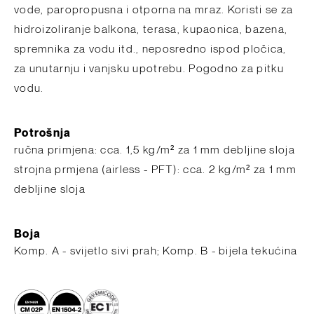
vode, paropropusna i otporna na mraz. Koristi se za
hidroizoliranje balkona, terasa, kupaonica, bazena,
spremnika za vodu itd., neposredno ispod pločica,
za unutarnju i vanjsku upotrebu. Pogodno za pitku
vodu.
Potrošnja
ručna primjena: cca. 1,5 kg/m² za 1 mm debljine sloja
strojna prmjena (airless - PFT): cca. 2 kg/m² za 1 mm
debljine sloja
Boja
Komp. A - svijetlo sivi prah; Komp. B - bijela tekućina