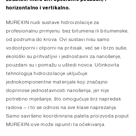
horizontalno i vertikalno.
MUREXIN nudi sustave hidroizolacije za
profesionalnu primjenu: bez bitumena ili bitumenske,
od podruma do krova. Ovi sustavi nisu samo
vodootporni i otporni na pritisak, već se i brzo suše,
ekološki su prihvatljivi i jednostavni za nanošenje,
pouzdani su i pomažu u uštedi novca. Učinkovita
tehnologija hidroizolacije uključuje
jednokomponentne materijale koji značajno
doprinose jednostavnosti nanošenja, jer nije
potrebno miješanje, što omogućuje brz napredak
radova – i to se odnosi na sve klase naprezanja.
Samo savršeno koordinirana paleta proizvoda poput
MUREXIN-ove može ispuniti ta očekivanja.