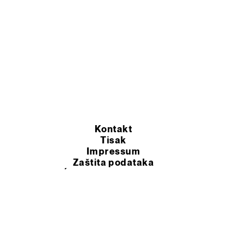
Kontakt
Tisak
Impressum
Zaštita podataka
OPĆI UVJETI POSLOVANJA
© 2026 Murexin d.o.o.