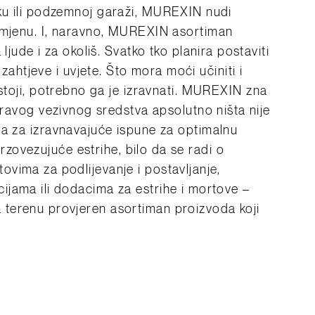
ku ili podzemnoj garaži, MUREXIN nudi
imjenu.
I, naravno, MUREXIN asortiman
ljude i za okoliš.
Svatko tko planira postaviti
 zahtjeve i uvjete.
Što mora moći učiniti i
toji, potrebno ga je izravnati.
MUREXIN zna
ravog vezivnog sredstva apsolutno ništa nije
ma za izravnavajuće ispune za optimalnu
 brzovezujuće estrihe, bilo da se radi o
vima za podlijevanje i postavljanje,
jama ili dodacima za estrihe i mortove –
terenu provjeren asortiman proizvoda koji