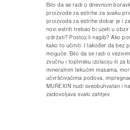
Bilo da se radi o dnevnom borav
proizvode za estrihe za svaku pr
proizvoda za estrihe dobar je i za 
novi estrih trebao bi uzeti u obzir
izdržati?
Postoji li nagib?
Ako pos
kako to učiniti.
I također da bez p
moguće.
Bilo da se radi o vezivi
zvučnu i toplinsku izolaciju ili za
mineralnim tekućim masama, morto
učvršćivačima podova, impregnaci
MUREXIN nudi sveobuhvatan i na 
zadovoljava svaki zahtjev.