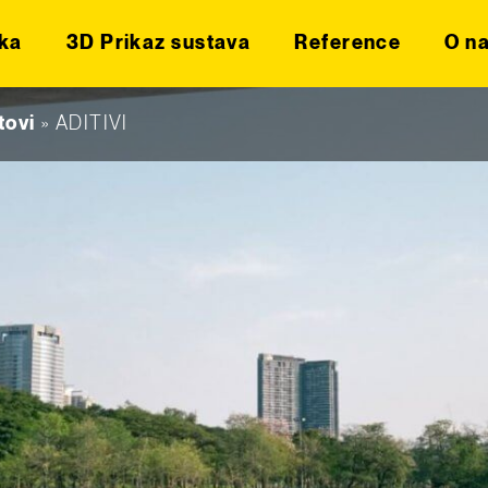
ka
3D Prikaz sustava
Reference
O n
tovi
»
ADITIVI