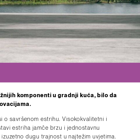
ažnijih komponenti u gradnji kuća, bilo da
novacijama.
i o savršenom estrihu.
Visokokvalitetni i
avi estriha jamče brzu i jednostavnu
 izuzetno dugu trajnost u najtežim uvjetima.