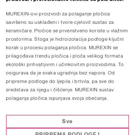
MUREXIN-ovi proizvodi za polaganje pločica
savršeno su usklađeni i tvore cjelovit sustav za
keramičare. Pločice se prvenstveno koriste u vlažnim
prostorima. Stoga je hidroizolacija podloge ključni
korak u procesu polaganja pločica. MUREXIN se
prilagođava trendu pločica i ploča velikog formata
ekološki prihvatljivim i učinkovitim proizvodima. To
osigurava da je svaka ugradnja bez napora. Od
pripreme podloge do ljepila i brtvila, pa sve do
sredstava za njegu i čišćenje: MUREXIN sustav
polaganja pločica ispunjava svoja obećanja.
Sve
PRIPREMA PODLOGE I