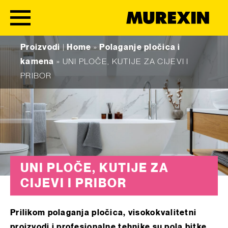
Skip to content
Proizvodi
|
Home
»
Polaganje pločica i
kamena
»
UNI PLOČE, KUTIJE ZA CIJEVI I
PRIBOR
UNI PLOČE, KUTIJE ZA
CIJEVI I PRIBOR
Prilikom polaganja pločica, visokokvalitetni
proizvodi i profesionalne tehnike su pola bitke.