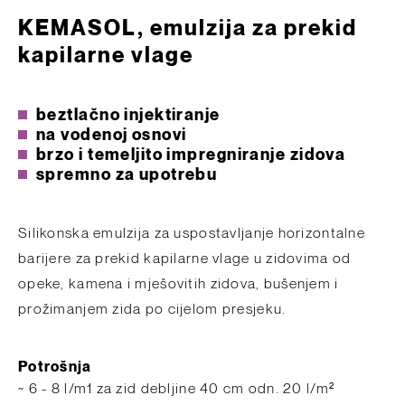
KEMASOL, emulzija za prekid
kapilarne vlage
beztlačno injektiranje
na vodenoj osnovi
brzo i temeljito impregniranje zidova
spremno za upotrebu
Silikonska emulzija za uspostavljanje horizontalne
barijere za prekid kapilarne vlage u zidovima od
opeke, kamena i mješovitih zidova, bušenjem i
prožimanjem zida po cijelom presjeku.
Potrošnja
~ 6 - 8 l/m1 za zid debljine 40 cm odn. 20 l/m²