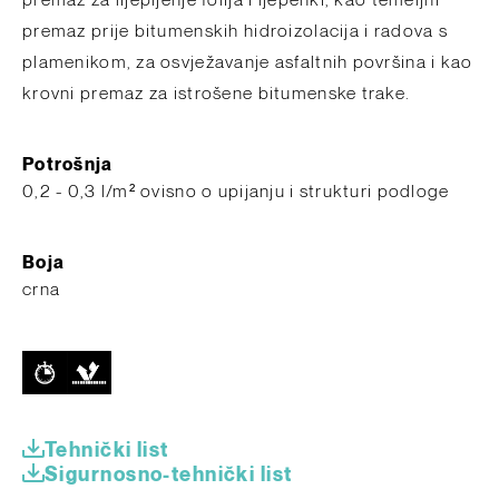
premaz za lijepljenje folija i ljepenki, kao temeljni
premaz prije bitumenskih hidroizolacija i radova s ​​
plamenikom, za osvježavanje asfaltnih površina i kao
krovni premaz za istrošene bitumenske trake.
Potrošnja
0,2 - 0,3 l/m² ovisno o upijanju i strukturi podloge
Boja
crna
Tehnički list
Sigurnosno-tehnički list