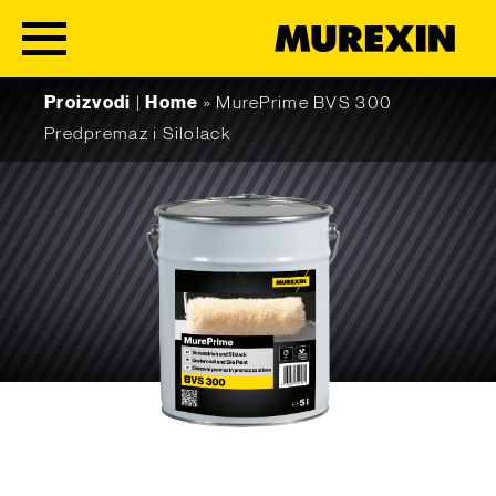
Skip to content
Proizvodi
|
Home
»
MurePrime BVS 300
Predpremaz i Silolack