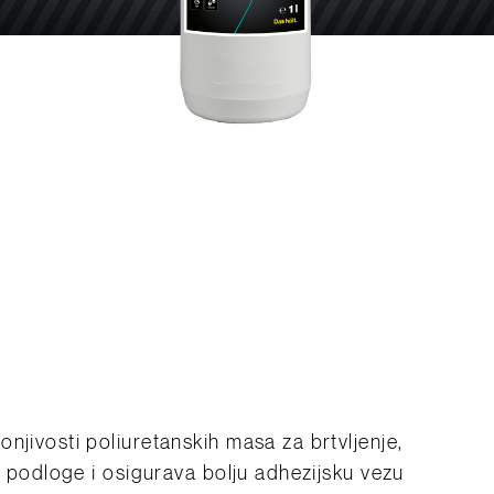
njivosti poliuretanskih masa za brtvljenje,
ju podloge i osigurava bolju adhezijsku vezu