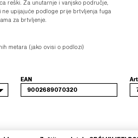
ca reški. Za unutarnje i vanjsko područje,
 ne upijajuće podloge prije brtvljenja fuga
ama za brtvljenje.
užnih metara (jako ovisi o podlozi)
EAN
Art