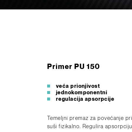
Primer PU 150
veća prionjivost
jednokomponentni
regulacija apsorpcije
Temeljni premaz za povećanje prio
suši fizikalno. Regulira apsorpci