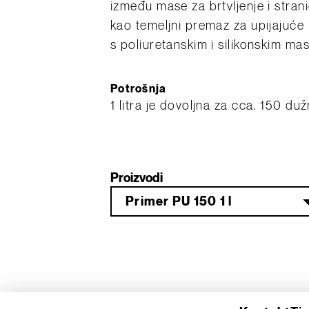
između mase za brtvljenje i strani
kao temeljni premaz za upijajuće i
s poliuretanskim i silikonskim mas
Potrošnja
​​1 litra je dovoljna za cca. 150 d
Proizvodi
Primer PU 150 1 l