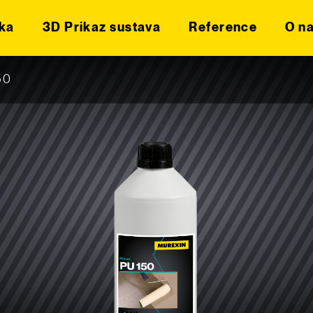
ka
3D Prikaz sustava
Reference
O n
50