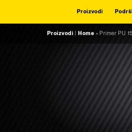
Proizvodi
Podrš
Skip to content
Proizvodi
|
Home
»
Primer PU 1