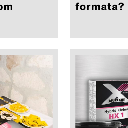
kom
formata?