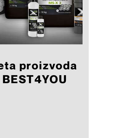
eta proizvoda
 BEST4YOU