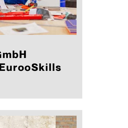
 GmbH
EurooSkills