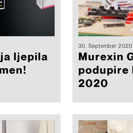
30. September 2020
a ljepila
Murexin
amen!
podupire 
2020