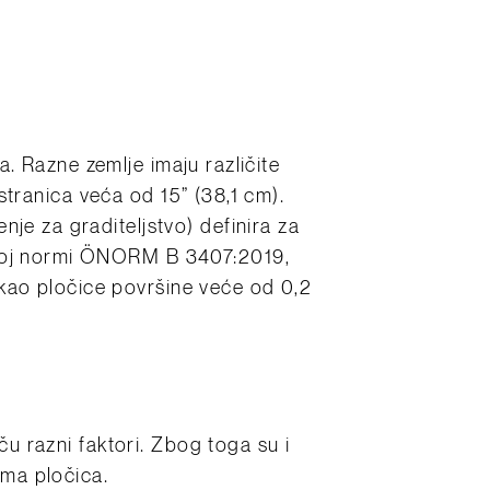
ca. Razne zemlje imaju različite
 stranica veća od 15” (38,1 cm).
je za graditeljstvo) definira za
lnoj normi ÖNORM B 3407:2019,
a kao pločice površine veće od 0,2
ču razni faktori. Zbog toga su i
ima pločica.