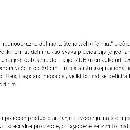
i jednoobrazna definicija što je „veliki format“ ploči
 veliki format definira kao svaka pločica čija je jedna
nema jednoobrazne definicije. ZDB (njemačko udružen
stranom većom od 60 cm. Prema austrijskoj naciona
f tiles, flags and mosaics , veliki format se definir
 od 1 m.
u poseban pristup planiranju i izvođenju, na što utje
vili specijalne proizvode, prilagođene velikim format