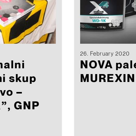
26. February 2020
nalni
NOVA pal
i skup
MUREXIN
vo –
a”, GNP