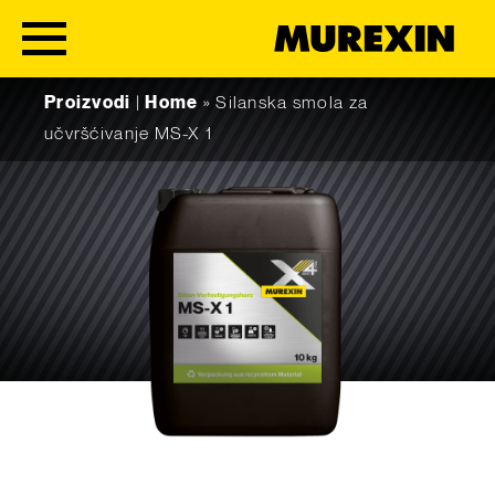
Skip to content
Proizvodi
|
Home
»
Silanska smola za
učvršćivanje MS-X 1