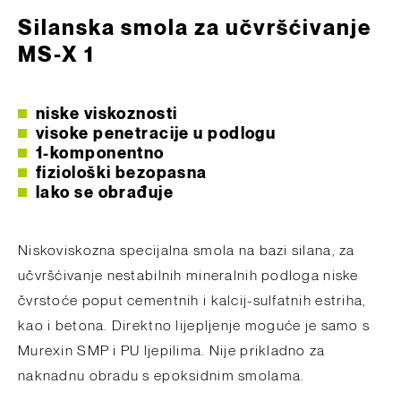
Silanska smola za učvršćivanje
MS-X 1
niske viskoznosti
visoke penetracije u podlogu
1-komponentno
fiziološki bezopasna
lako se obrađuje
Niskoviskozna specijalna smola na bazi silana, za
učvršćivanje nestabilnih mineralnih podloga niske
čvrstoće poput cementnih i kalcij-sulfatnih estriha,
kao i betona. Direktno lijepljenje moguće je samo s
Murexin SMP i PU ljepilima. Nije prikladno za
naknadnu obradu s epoksidnim smolama.