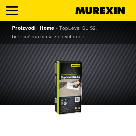
Skip to content
Proizvodi
|
Home
»
TopLevel SL 52,
brzosušeća masa za niveliranje