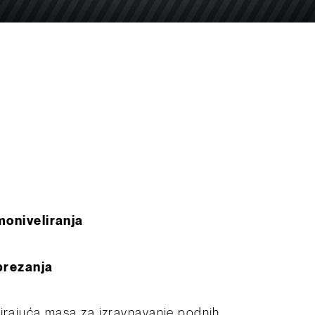
oniveliranja
prezanja
lirajuća masa za izravnavanje podnih