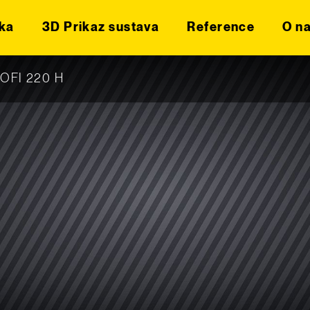
ka
3D Prikaz sustava
Reference
O n
ROFI 220 H