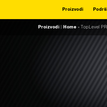
Proizvodi
Podrš
Skip to content
Proizvodi
|
Home
»
TopLevel P