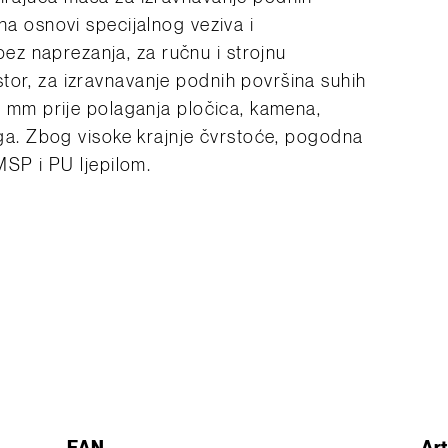
 na osnovi specijalnog veziva i
z naprezanja, za ručnu i strojnu
tor, za izravnavanje podnih površina suhih
20 mm prije polaganja pločica, kamena,
loga. Zbog visoke krajnje čvrstoće, pogodna
 MSP i PU ljepilom.