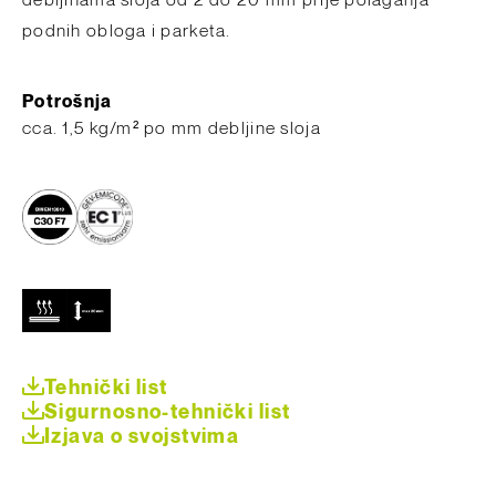
debljinama sloja od 2 do 20 mm prije polaganja
podnih obloga i parketa.
Potrošnja
​cca. 1,5 kg/m² po mm debljine sloja
Tehnički list
Sigurnosno-tehnički list
Izjava o svojstvima