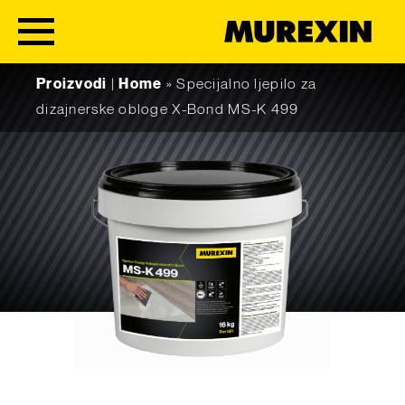
Skip to content
Proizvodi
|
Home
»
Specijalno ljepilo za
dizajnerske obloge X-Bond MS-K 499