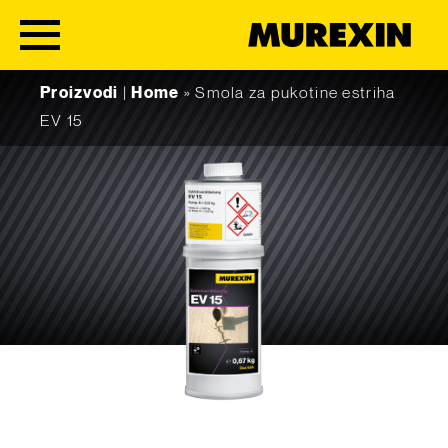
Skip to content
Proizvodi
|
Home
»
Smola za pukotine estriha
EV 15