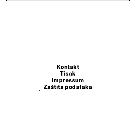
Kontakt
Tisak
Impressum
Zaštita podataka
OPĆI UVJETI POSLOVANJA
© 2026 Murexin d.o.o.