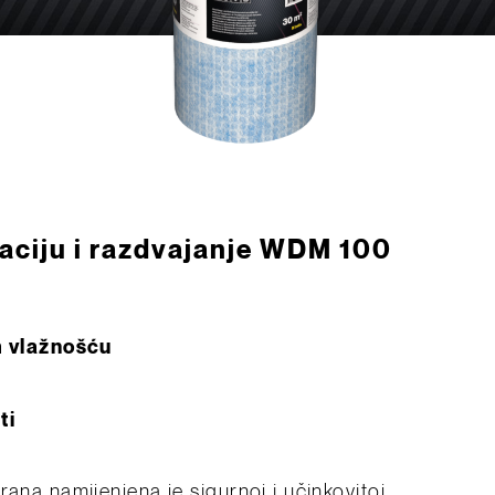
aciju i razdvajanje WDM 100
m vlažnošću
ti
rana namijenjena je sigurnoj i učinkovitoj