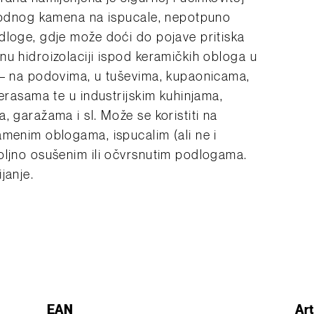
irodnog kamena na ispucale, nepotpuno
dloge, gdje može doći do pojave pritiska
nu hidroizolaciji ispod keramičkih obloga u
 – na podovima, u tuševima, kupaonicama,
terasama te u industrijskim kuhinjama,
, garažama i sl. Može se koristiti na
amenim oblogama, ispucalim (ali ne i
oljno osušenim ili očvrsnutim podlogama.
janje.
EAN
Art