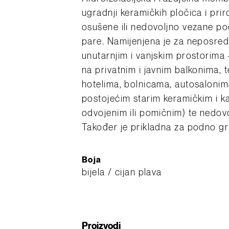
ugradnji keramičkih pločica i pr
osušene ili nedovoljno vezane po
pare. Namijenjena je za neposred
unutarnjim i vanjskim prostorima
na privatnim i javnim balkonima, 
hotelima, bolnicama, autosalonima
postojećim starim keramičkim i k
odvojenim ili pomičnim) te nedov
Također je prikladna za podno gri
Boja
bijela / cijan plava
Proizvodi