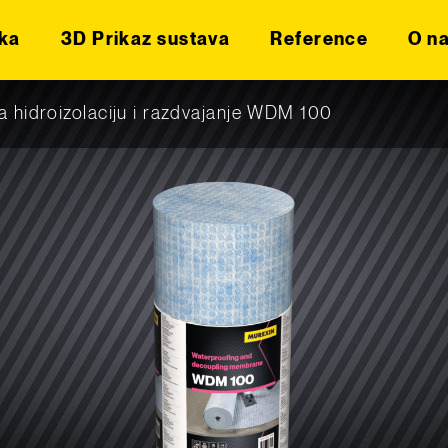
ka
3D Prikaz sustava
Reference
O n
 hidroizolaciju i razdvajanje WDM 100