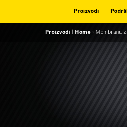
Proizvodi
Podrš
Skip to content
Proizvodi
|
Home
»
Membrana za