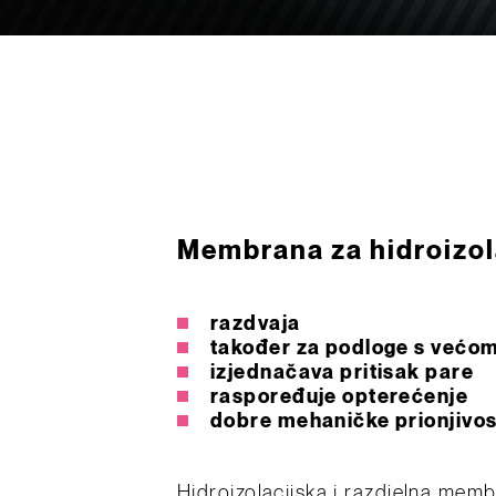
Membrana za hidroizol
razdvaja
također za podloge s većo
izjednačava pritisak pare
raspoređuje opterećenje
dobre mehaničke prionjivos
Hidroizolacijska i razdjelna memb