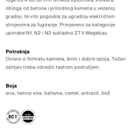
fuge od 4 do 50 mm između opločnika, klinkera,
obloga od betona i prirodnog kamena u vezanoj
gradnji, te vrlo pogodna za ugradnju električnim
strojevima za fugiranje. Primjereno za kategorije
uporabe N1, N2 i N3 sukladno ZTV-Wegebau.
Potrošnja
Ovisno o formatu kamena, širini i dubini spoja. Točan
zahtjev treba odrediti testnim područjem.
Boja
siva, tamno siva, bahama, camel, antracit, bež