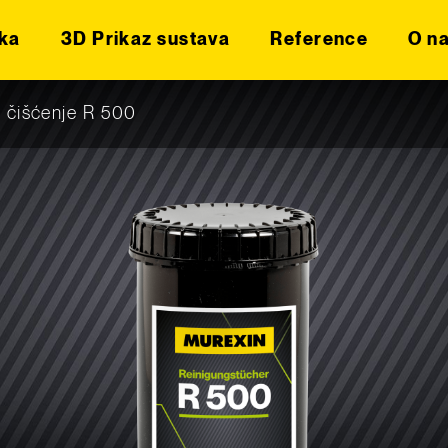
ka
3D Prikaz sustava
Reference
O n
 čišćenje R 500