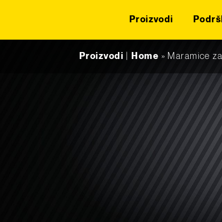
Proizvodi
Podrš
Skip to content
Proizvodi
|
Home
»
Maramice za