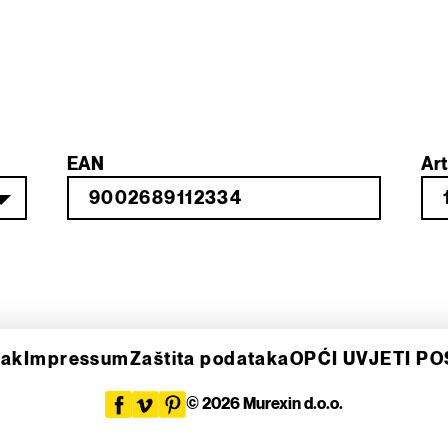
EAN
Art
sak
Impressum
Zaštita podataka
OPĆI UVJETI P
© 2026 Murexin d.o.o.