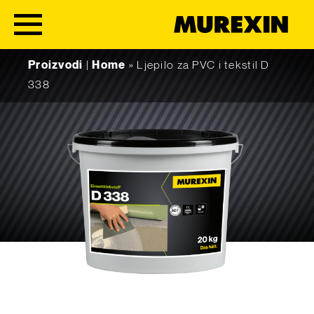
Skip to content
Proizvodi
|
Home
»
Ljepilo za PVC i tekstil D
338