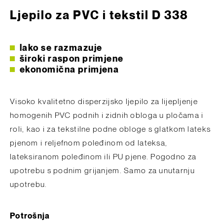
Ljepilo za PVC i tekstil D 338
lako se razmazuje
široki raspon primjene
ekonomična primjena
Visoko kvalitetno disperzijsko ljepilo za lijepljenje
homogenih PVC podnih i zidnih obloga u pločama i
roli, kao i za tekstilne podne obloge s glatkom lateks
pjenom i reljefnom poleđinom od lateksa,
lateksiranom poleđinom ili PU pjene. Pogodno za
upotrebu s podnim grijanjem. Samo za unutarnju
upotrebu.
Potrošnja