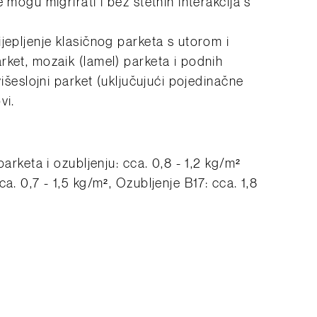
 mogu migrirati i bez štetnih interakcija s
jepljenje klasičnog parketa s utorom i
rket, mozaik (lamel) parketa i podnih
višeslojni parket (uključujući pojedinačne
vi.
parketa i ozubljenju: cca. 0,8 - 1,2 kg/m²
a. 0,7 - 1,5 kg/m², Ozubljenje B17: cca. 1,8