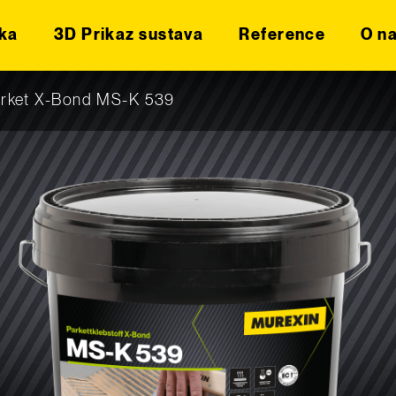
ka
3D Prikaz sustava
Reference
O n
parket X-Bond MS-K 539