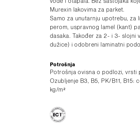
vode i otapala. Bez sastojaka koje
Murexin lakovima za parket.
Samo za unutarnju upotrebu, za li
perom, uspravnog lamel (kant) pa
dasaka. Također za 2- i 3- slojni 
dužice) i odobreni laminatni podo
Potrošnja
Potrošnja ovisna o podlozi, vrsti 
Ozubljenje B3, B5, PK/B11, B15: cc
kg/m²