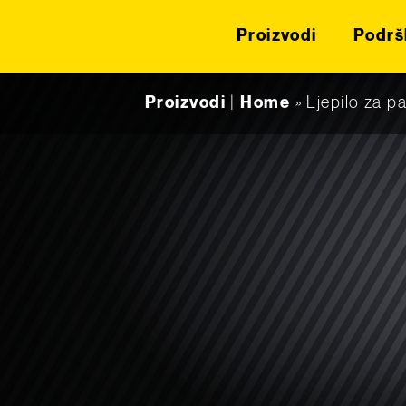
Proizvodi
Podrš
Skip to content
Proizvodi
|
Home
»
Ljepilo za 