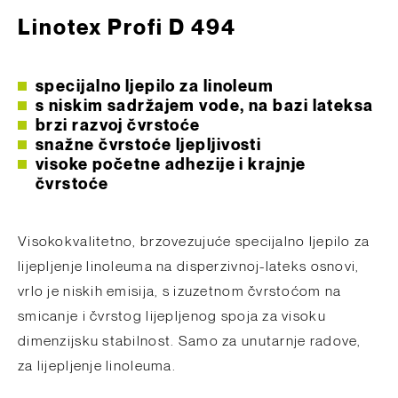
Linotex Profi D 494
specijalno ljepilo za linoleum
s niskim sadržajem vode, na bazi lateksa
brzi razvoj čvrstoće
snažne čvrstoće ljepljivosti
visoke početne adhezije i krajnje
čvrstoće
Visokokvalitetno, brzovezujuće specijalno ljepilo za
lijepljenje linoleuma na disperzivnoj-lateks osnovi,
vrlo je niskih emisija, s izuzetnom čvrstoćom na
smicanje i čvrstog lijepljenog spoja za visoku
dimenzijsku stabilnost. Samo za unutarnje radove,
za lijepljenje linoleuma.