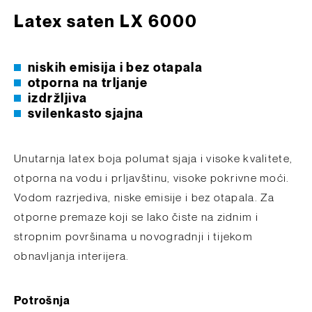
Latex saten LX 6000
niskih emisija i bez otapala
otporna na trljanje
izdržljiva
svilenkasto sjajna
Unutarnja latex boja polumat sjaja i visoke kvalitete,
otporna na vodu i prljavštinu, visoke pokrivne moći.
Vodom razrjediva, niske emisije i bez otapala. Za
otporne premaze koji se lako čiste na zidnim i
stropnim površinama u novogradnji i tijekom
obnavljanja interijera.
Potrošnja