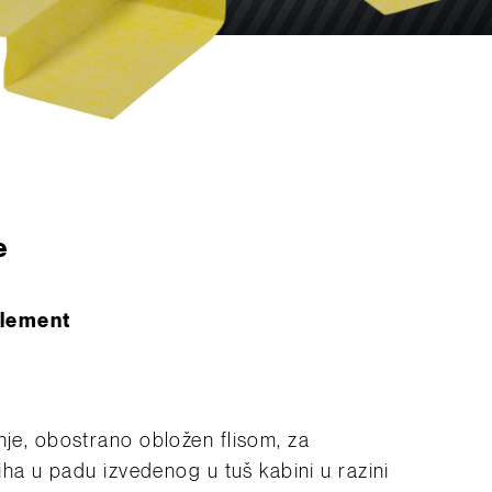
e
element
nje, obostrano obložen flisom, za
riha u padu izvedenog u tuš kabini u razini