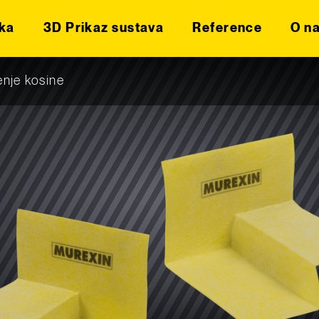
ka
3D Prikaz sustava
Reference
O n
enje kosine