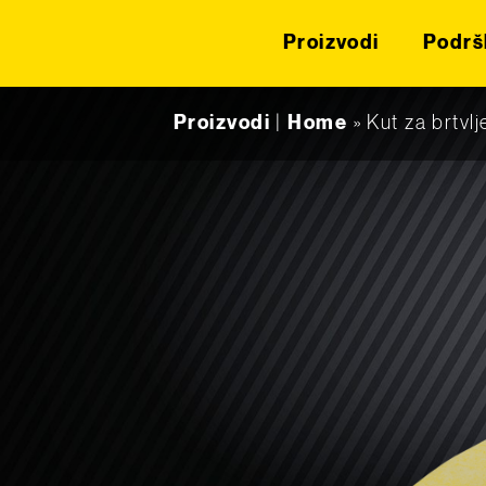
Proizvodi
Podrš
Skip to content
Proizvodi
|
Home
»
Kut za brtvlj