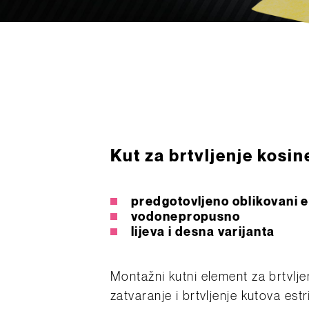
Kut za brtvljenje kosin
predgotovljeno oblikovani 
vodonepropusno
lijeva i desna varijanta
Montažni kutni element za brtvlje
zatvaranje i brtvljenje kutova est