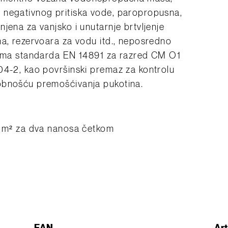
 negativnog pritiska vode, paropropusna,
jena za vanjsko i unutarnje brtvljenje
na, rezervoara za vodu itd., neposredno
evima standarda EN 14891 za razred CM O1
04-2, kao površinski premaz za kontrolu
obnošću premošćivanja pukotina.
a m² za dva nanosa četkom