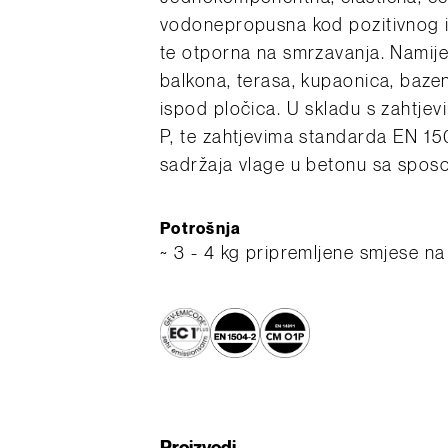
vodonepropusna kod pozitivnog i
te otporna na smrzavanja. Namijen
balkona, terasa, kupaonica, baze
ispod pločica. U skladu s zahtj
P, te zahtjevima standarda EN 15
sadržaja vlage u betonu sa spos
Potrošnja
~ 3 - 4 kg pripremljene smjese n