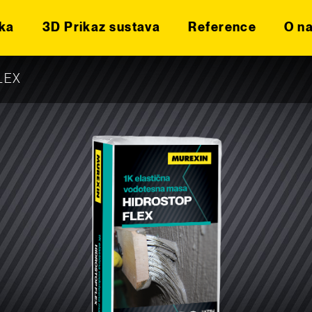
ka
3D Prikaz sustava
Reference
O n
FLEX