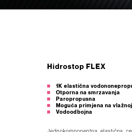
Hidrostop FLEX
1K elastična vodononeprop
Otporna na smrzavanja
Paropropusna
Moguća primjena na vlažnoj
Vodoodbojna
Jednokomponentna, elastična, 