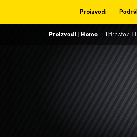
Proizvodi
Podrš
Skip to content
Proizvodi
|
Home
»
Hidrostop 