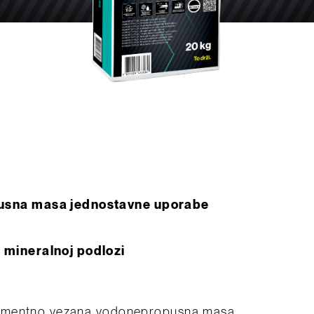
usna masa jednostavne uporabe
 mineralnoj podlozi
cementno vezana vodonepropusna masa,