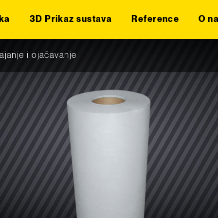
ka
3D Prikaz sustava
Reference
O n
ajanje i ojačavanje