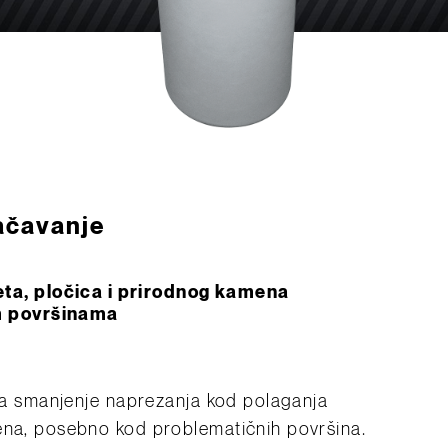
jačavanje
ta, pločica i prirodnog kamena
m površinama
 za smanjenje naprezanja kod polaganja
ena, posebno kod problematičnih površina.