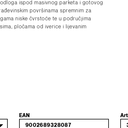
 podloga ispod masivnog parketa i gotovog
građevinskim površinama spremnim za
ogama niske čvrstoće te u područjima
ima, pločama od iverice i lijevanim
EAN
Art