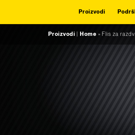
Proizvodi
Podrš
Skip to content
Proizvodi
|
Home
»
Flis za razdv