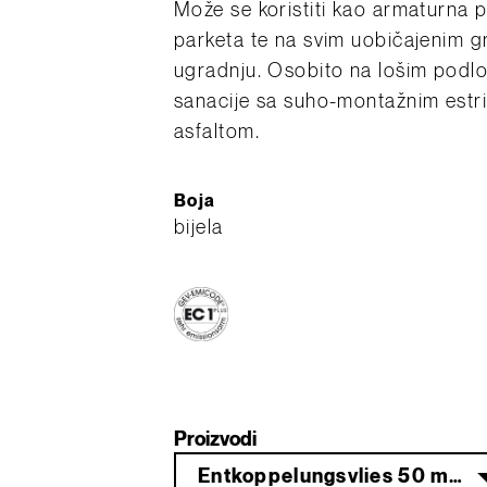
Može se koristiti kao armaturna
parketa te na svim uobičajenim 
ugradnju. Osobito na lošim podl
sanacije sa suho-montažnim estris
asfaltom.
Boja
bijela
Proizvodi
Entkoppelungsvlies 50 m² für Parkettverlegung