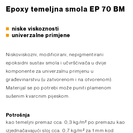
Epoxy temeljna smola EP 70 BM
niske viskoznosti
univerzalne primjene
Niskoviskozni, modificirani, nepigmentirani
epoksidni sustav smola i učvršćivača u dvije
komponente za univerzalnu primjenu u
građevinarstvu (u zatvorenom i na otvorenom).
Materijal se po potrebi može puniti plamenom
sušenim kvarcnim pijeskom.
Potrošnja
kao temeljni premaz cca. 0,3 kg/m² po premazu kao
izjednačavajući sloj cca. 0,7 kg/m² za 1 mm kod