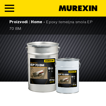
Skip to content
Proizvodi
|
Home
»
Epoxy temeljna smola EP
70 BM