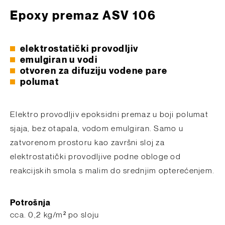
Epoxy premaz ASV 106
elektrostatički provodljiv
emulgiran u vodi
otvoren za difuziju vodene pare
polumat
Elektro provodljiv epoksidni premaz u boji polumat
sjaja, bez otapala, vodom emulgiran. Samo u
zatvorenom prostoru kao završni sloj za
elektrostatički provodljive podne obloge od
reakcijskih smola s malim do srednjim opterećenjem.
Potrošnja
​cca. 0,2 kg/m² po sloju