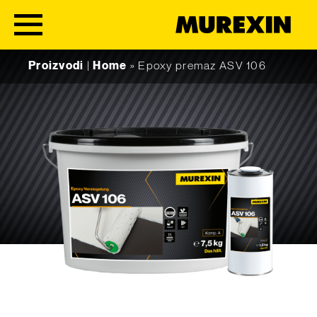
Skip to content
Proizvodi
|
Home
»
Epoxy premaz ASV 106