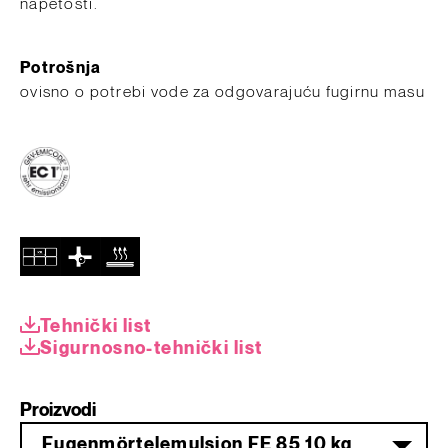
napetosti.
Potrošnja
​ovisno o potrebi vode za odgovarajuću fugirnu masu
Tehnički list
Sigurnosno-tehnički list
Proizvodi
Fugenmörtelemulsion FE 85 10 kg