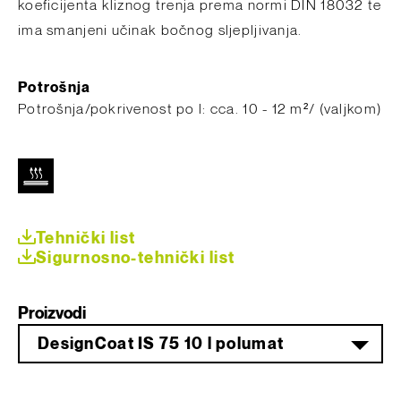
koeficijenta kliznog trenja prema normi DIN 18032 te
ima smanjeni učinak bočnog sljepljivanja.
Potrošnja
Potrošnja/pokrivenost po l: c​ca. 10 - 12 m²/ (valjkom)
Tehnički list
Sigurnosno-tehnički list
Proizvodi
DesignCoat IS 75 10 l polumat