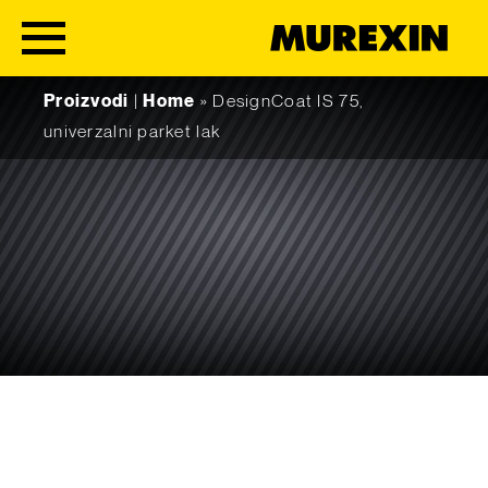
Skip to content
Proizvodi
|
Home
»
DesignCoat IS 75,
univerzalni parket lak