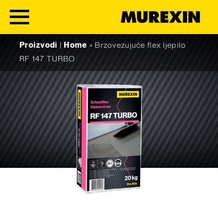
Skip to content
Proizvodi
|
Home
»
Brzovezujuće flex ljepilo
RF 147 TURBO