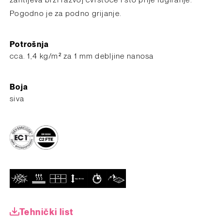
zahtijeva brzi razvoj čvrstoće i što prije fugiranje.
Pogodno je za podno grijanje.
Potrošnja
cca. 1,4 kg/m² za 1 mm debljine nanosa
Boja
siva
Tehnički list