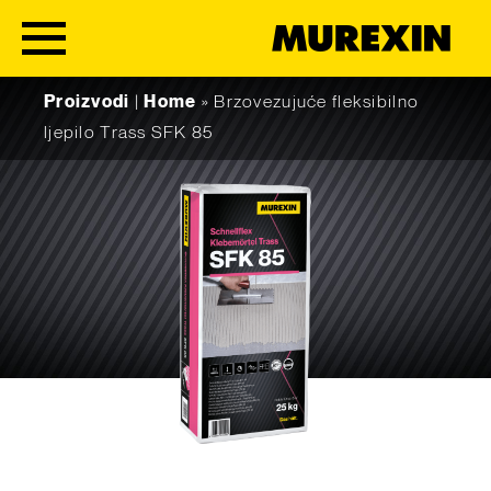
Skip to content
Proizvodi
|
Home
»
Brzovezujuće fleksibilno
ljepilo Trass SFK 85