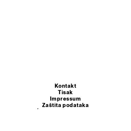
Kontakt
Tisak
Impressum
Zaštita podataka
OPĆI UVJETI POSLOVANJA
© 2026 Murexin d.o.o.