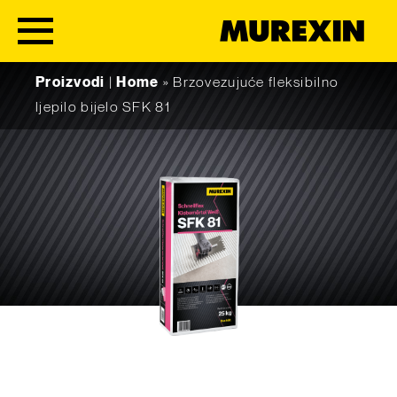
Skip to content
Proizvodi
|
Home
»
Brzovezujuće fleksibilno
ljepilo bijelo SFK 81