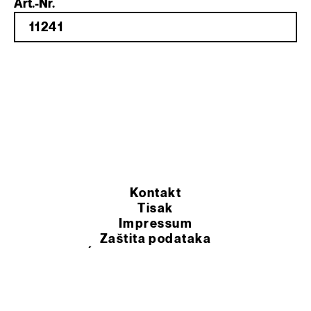
Art.-Nr.
Kontakt
Tisak
Impressum
Zaštita podataka
OPĆI UVJETI POSLOVANJA
© 2026 Murexin d.o.o.