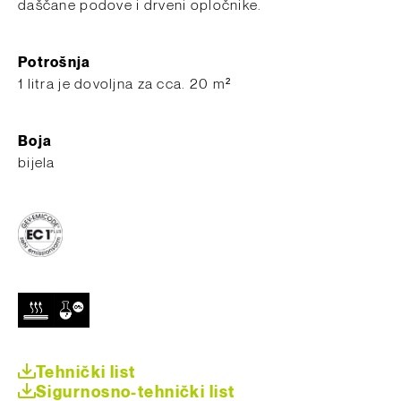
daščane podove i drveni opločnike.
Potrošnja
​1 litra je dovoljna za cca. 20 m²
Boja
bijela
Tehnički list
Sigurnosno-tehnički list