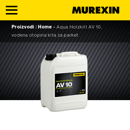
Skip to content
Proizvodi
|
Home
»
Aqua Holzkitt AV 10,
vodena otopina kita za parket