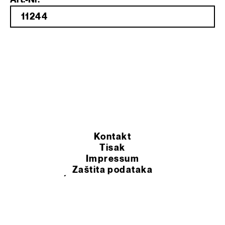
Kontakt
Tisak
Impressum
Zaštita podataka
OPĆI UVJETI POSLOVANJA
© 2026 Murexin d.o.o.