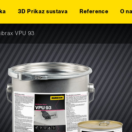
ka
3D Prikaz sustava
Reference
O n
 Vibrax VPU 93