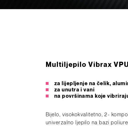
Multiljepilo Vibrax VP
za lijepljenje na čelik, alumi
za unutra i vani
na površinama koje vibriraj
Bijelo, visokokvalitetno, 2- komp
univerzalno ljepilo na bazi poliur