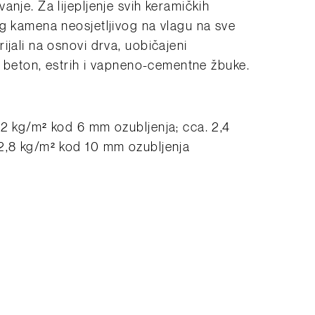
anje. Za lijepljenje svih keramičkih
og kamena neosjetljivog na vlagu na sve
ijali na osnovi drva, uobičajeni
a, beton, estrih i vapneno-cementne žbuke.
 2 kg/m² kod 6 mm ozubljenja; cca. 2,4
 2,8 kg/m² kod 10 mm ozubljenja