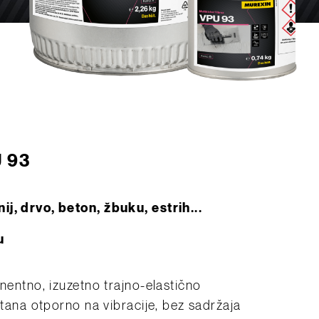
U 93
nij, drvo, beton, žbuku, estrih...
u
onentno, izuzetno trajno-elastično
etana otporno na vibracije, bez sadržaja