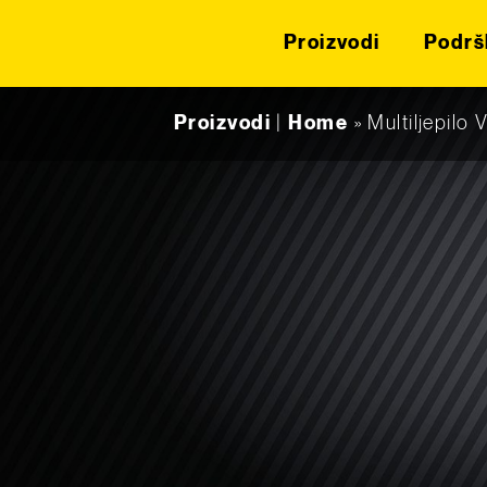
Proizvodi
Podrš
Skip to content
Proizvodi
|
Home
»
Multiljepilo